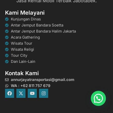
Jasa Rental Mobil Terbaik Jabotabek.
Kami Melayani
Kunjungan Dinas
Antar Jemput Bandara Soetta
Antar Jemput Bandara Halim Jakarta
Acara Gathering
Wisata Tour
Wisata Religi
Tour City
Dan Lain-Lain
Kontak Kami
annurjayatransportasi@gmail.com
WA : +62 811 757 679
F
X
Y
I
a
-
o
n
c
t
u
s
e
w
t
t
b
i
u
a