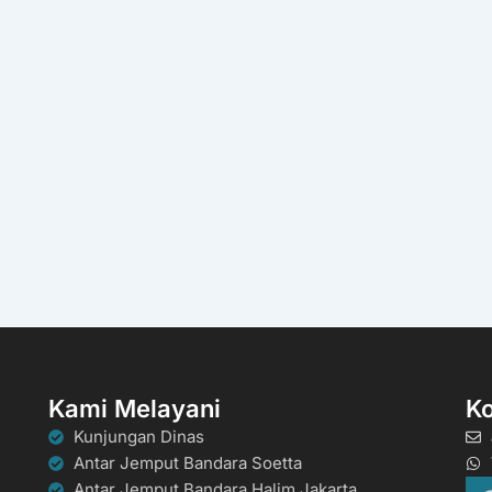
Kami Melayani
K
Kunjungan Dinas
Antar Jemput Bandara Soetta
Antar Jemput Bandara Halim Jakarta