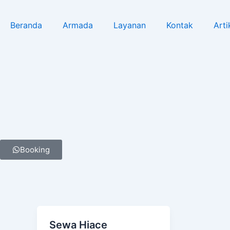
Lewati
ke
Beranda
Armada
Layanan
Kontak
Arti
konten
Booking
Sewa Hiace