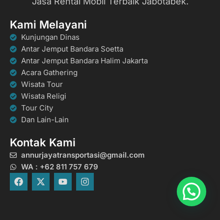
Jasa Rental Mobil Terbaik Jabotabek.
Kami Melayani
Kunjungan Dinas
Antar Jemput Bandara Soetta
Antar Jemput Bandara Halim Jakarta
Acara Gathering
Wisata Tour
Wisata Religi
Tour City
Dan Lain-Lain
Kontak Kami
annurjayatransportasi@gmail.com
WA : +62 811 757 679
F
X
Y
I
a
-
o
n
c
t
u
s
e
w
t
t
b
i
u
a