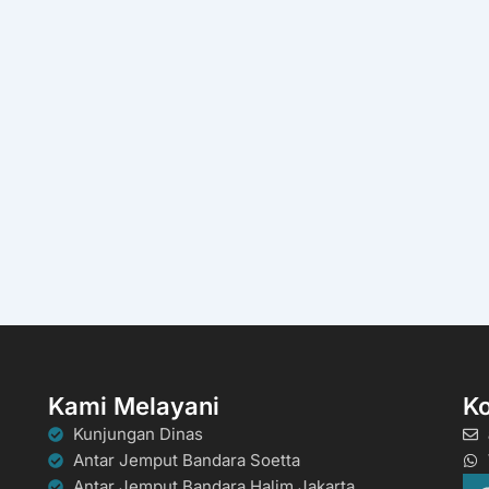
Kami Melayani
K
Kunjungan Dinas
Antar Jemput Bandara Soetta
Antar Jemput Bandara Halim Jakarta