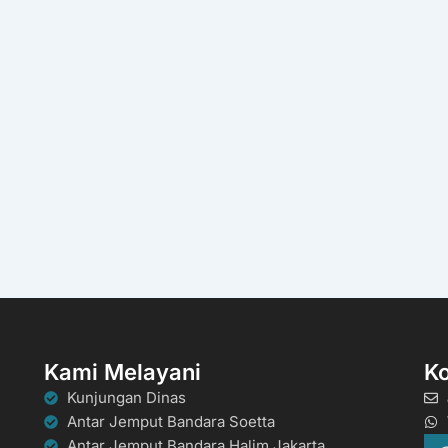
Kami Melayani
K
Kunjungan Dinas
Antar Jemput Bandara Soetta
Antar Jemput Bandara Halim Jakarta