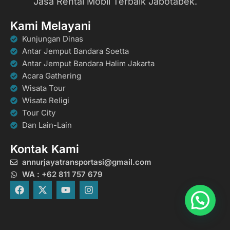
Jasa Rental Mobil Terbaik Jabotabek.
Kami Melayani
Kunjungan Dinas
Antar Jemput Bandara Soetta
Antar Jemput Bandara Halim Jakarta
Acara Gathering
Wisata Tour
Wisata Religi
Tour City
Dan Lain-Lain
Kontak Kami
annurjayatransportasi@gmail.com
WA : +62 811 757 679
F
X
Y
I
a
-
o
n
c
t
u
s
e
w
t
t
b
i
u
a