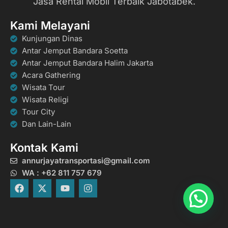
Jasa Rental Mobil Terbaik Jabotabek.
Kami Melayani
Kunjungan Dinas
Antar Jemput Bandara Soetta
Antar Jemput Bandara Halim Jakarta
Acara Gathering
Wisata Tour
Wisata Religi
Tour City
Dan Lain-Lain
Kontak Kami
annurjayatransportasi@gmail.com
WA : +62 811 757 679
F
X
Y
I
a
-
o
n
c
t
u
s
e
w
t
t
b
i
u
a