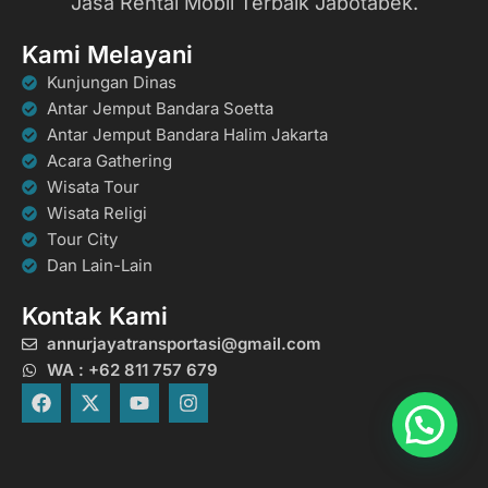
Jasa Rental Mobil Terbaik Jabotabek.
Kami Melayani
Kunjungan Dinas
Antar Jemput Bandara Soetta
Antar Jemput Bandara Halim Jakarta
Acara Gathering
Wisata Tour
Wisata Religi
Tour City
Dan Lain-Lain
Kontak Kami
annurjayatransportasi@gmail.com
WA : +62 811 757 679
F
X
Y
I
a
-
o
n
c
t
u
s
e
w
t
t
b
i
u
a