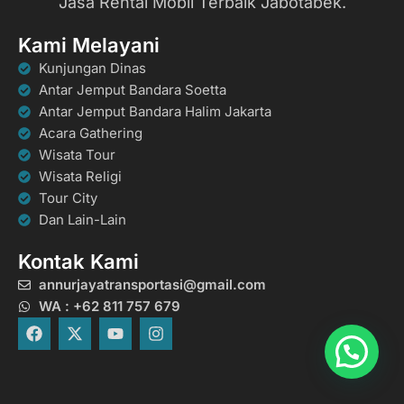
Jasa Rental Mobil Terbaik Jabotabek.
Kami Melayani
Kunjungan Dinas
Antar Jemput Bandara Soetta
Antar Jemput Bandara Halim Jakarta
Acara Gathering
Wisata Tour
Wisata Religi
Tour City
Dan Lain-Lain
Kontak Kami
annurjayatransportasi@gmail.com
WA : +62 811 757 679
F
X
Y
I
a
-
o
n
c
t
u
s
e
w
t
t
b
i
u
a