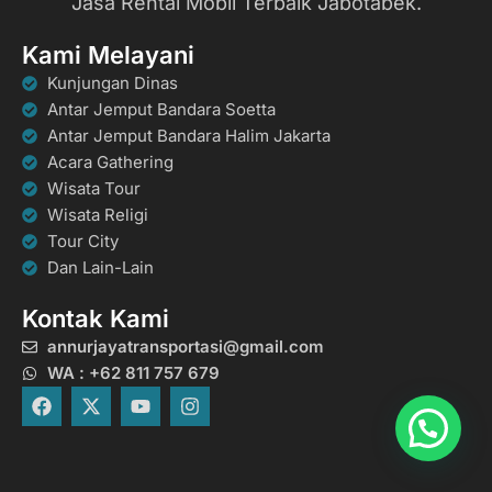
Jasa Rental Mobil Terbaik Jabotabek.
Kami Melayani
Kunjungan Dinas
Antar Jemput Bandara Soetta
Antar Jemput Bandara Halim Jakarta
Acara Gathering
Wisata Tour
Wisata Religi
Tour City
Dan Lain-Lain
Kontak Kami
annurjayatransportasi@gmail.com
WA : +62 811 757 679
F
X
Y
I
a
-
o
n
c
t
u
s
e
w
t
t
b
i
u
a